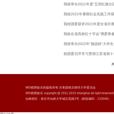
我校举办2021年度“五四红旗
我校2021年暑期社会实践工作
我校团委获评2021年度全省共
我校在省高校红十字会“博爱青
我校举办2022年“挑战杯”大
校团委召开学习贯彻江苏省第十
共
985棋牌娱乐的版权所有 共青团南京财经大学委员会
985棋牌娱乐 copyright @ 2011-2015 shanghai all right reserve
仙林校区：南京市仙林大学城文苑路3号（邮政编码：210046）