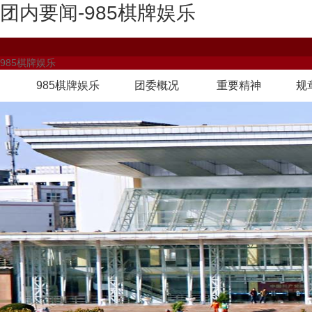
团内要闻-985棋牌娱乐
985棋牌娱乐
985棋牌娱乐
团委概况
重要精神
规