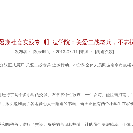
13暑期社会实践专刊】法学院：关爱二战老兵，不忘
发布者：
[发表时间]：2013-07-11
[来源]：
[浏览次数]：
践小分队正式展开“关爱二战老兵”追梦行动。小分队全体人员到达南京市鼓
他进行了两个多小时的交谈。石爷爷个性耿直，一生坎坷。他祖籍河南，1
书，床头也堆满了各地爱心人士赠送的书籍。当天正值有两个小学生在家
爷和邬爷爷，进行了交谈。爷爷的亲切和热情，让队员们深深感动。全体