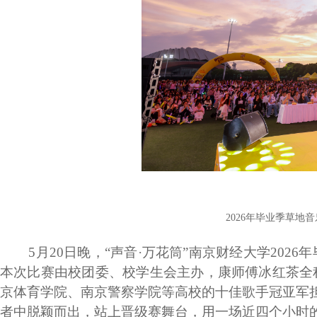
2026年毕业季草地
5月20日晚，“声音·万花筒”南京财经大学20
本次比赛由校团委、校学生会主办，康师傅冰红茶全
京体育学院、南京警察学院等高校的十佳歌手冠亚军担
者中脱颖而出，站上晋级赛舞台，用一场近四个小时