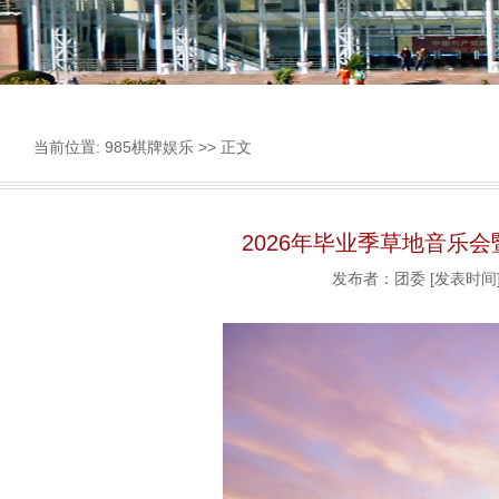
当前位置:
985棋牌娱乐
>> 正文
2026年毕业季草地音乐
发布者：团委
[发表时间]