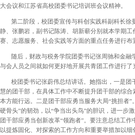
大会议和江苏省高校团委书记培训班会议精神。
第二阶段，校团委宣传与科创实践科副科长徐
静、张鹏岩，副书记陈涛、胡新蕲分别就本学期工
赛、志愿服务、社会实践等方面的重点任务进行布
随后，财政与税务学院团委书记张周驰和金融
与会人员之间就如何更好地开展共青团工作进行了
校团委书记张蔚伟总结讲话。她指出，一是
团
慧的团干部，在具体工作中不断提升团干部的综合
本方能行远。二是
团干部应勇当服务大局“挑担者”
硬骨头”的韧劲，以“争当出头鸟”的胆识，进一步
团干部应勇当创新改革“领跑者”
。
要注意总结工作
以提炼固化、对探索的工作方向和重要举措加以细