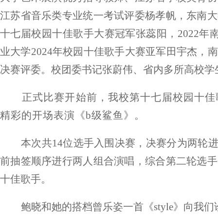
江苏省音乐类专业统一考试评委杨孝帆
，
东南大
十七届校园十佳歌手大赛冠军张蕊阳
，
2022
业大学
2024年校园十佳歌手大赛亚军田宇杰
，
南
决赛评委
。校团委书记张蔚伟、省内多所高校学
正式比赛开始前，
我校
第
十七
届校园十佳
精彩的开场表演《
b级鲨鱼》。
本次
共
14
位选手
入围
决赛，
决赛
分为两轮
前抽签顺序进行两人组合演唱，综合第二轮
选手
十佳歌手。
鲍晓和她的搭档曾乐姿一首《
style》