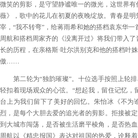
微笑的剪影，是守望静谧唯一的微光，这世界有
薇》，歌中的花儿在初夏的夜晚绽放。青春是明
宰，“我不转弯”，给蒋雨希和她的搭档袁东华
周航和搭档周家齐的《没离开过》将我们带入了
长的历程，在亲格斯·
吐尔洪别克
和他的搭档叶姝
傲
……
第二轮
为
“
独韵璀璨
”
。
十
位选手
按照上轮排
轻扣着现场观众的心弦。
“想起我，留住记忆，
台上为我们留下了美好的回忆。朱怡冰《不为
烈，是每个大胆去爱的追光者的剪影。拒接被定
到大城市闯荡，是否被生活磨平棱角，是否热血
周航以《精忠报国》表达对祖国的热爱，诠释着